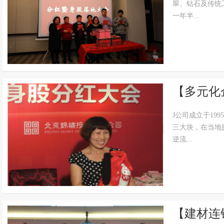
翠、钻石及传统
一年半...
【多元化
J公司成立于1
三大块，在当地
逆流...
【建材连